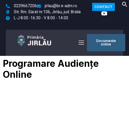
0239667206
jirlau@br.e-adm.ro
CONTACT
Str. Rm. Sărat nr.106, Jirlău, jud. Brăila
L-J 8:00 -16:30 - V 8:00 - 14:00
Documente
online
Programare Audiențe
Online