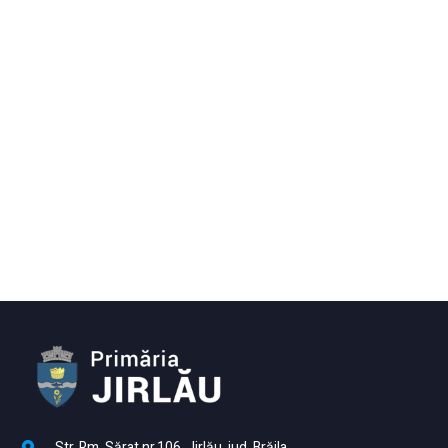
Str. Rm. Sărat nr.106, Jirlău, jud. Brăila