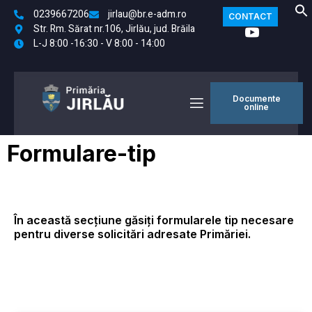
0239667206
jirlau@br.e-adm.ro
CONTACT
Str. Rm. Sărat nr.106, Jirlău, jud. Brăila
L-J 8:00 -16:30 - V 8:00 - 14:00
Documente
online
Formulare-tip
În această secțiune găsiți formularele tip necesare
pentru diverse solicitări adresate Primăriei.