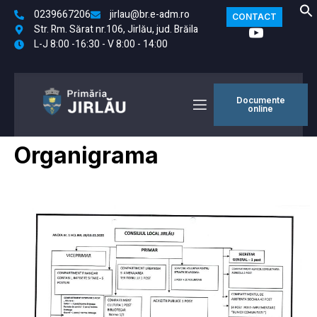
0239667206
jirlau@br.e-adm.ro
CONTACT
Str. Rm. Sărat nr.106, Jirlău, jud. Brăila
L-J 8:00 -16:30 - V 8:00 - 14:00
Documente
online
Organigrama