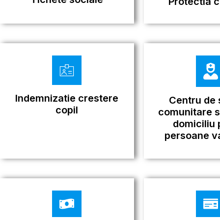
Protectia c
Indemnizatie crestere
Centru de s
copil
comunitare si
domiciliu 
persoane v