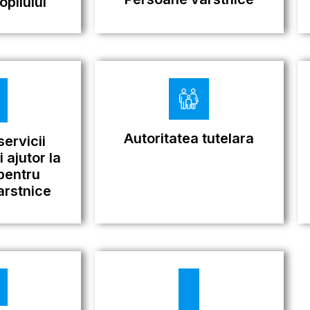
opilului
Autoritatea tutelara
ervicii
 ajutor la
pentru
arstnice