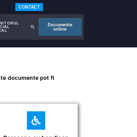
CONTACT
NITORUL
Documente
CIAL
online
CAL
este documente pot fi