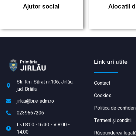
Ajutor social
Alocatii d
Link-uri utile
Str. Rm. Sărat nr.106, Jirlău,
Contact
jud. Brăila
Cookies
jirlau@br.e-adm.ro
Politica de confident
0239667206
Termeni și condiții
L-J 8:00 -16:30 - V 8:00 -
14:00
Răspunderea legală a