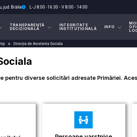
, jud. Brăila
L-J 8:00 -16:30 - V 8:00 - 14:00
MO
TRANSPARENȚĂ
INTEGRITATE
INFO
OFI
DECIZIONALĂ
INSTITUȚIONALĂ
LO
»
tip
Direcția de Asistenta Sociala
Sociala
re pentru diverse solicitări adresate Primăriei. Ac
Persoane varstnice