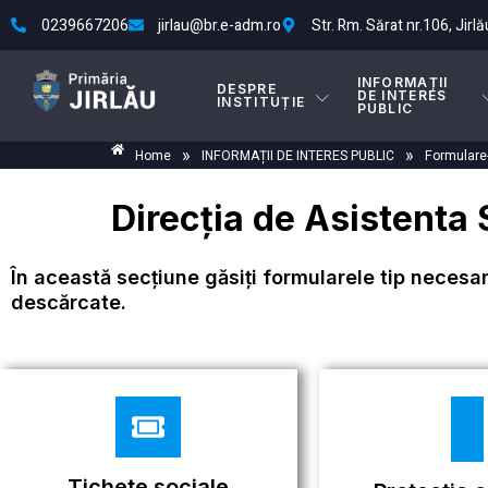
0239667206
jirlau@br.e-adm.ro
Str. Rm. Sărat nr.106, Jirlău
INFORMAȚII
DESPRE
DE INTERES
INSTITUȚIE
PUBLIC
»
»
Home
INFORMAȚII DE INTERES PUBLIC
Formulare-
Direcția de Asistenta 
În această secțiune găsiți formularele tip necesa
descărcate.
Tichete sociale