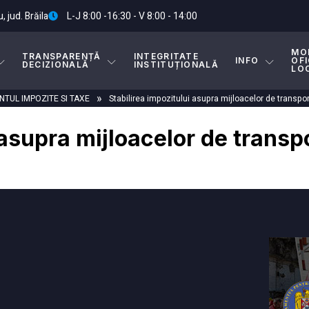
, jud. Brăila
L-J 8:00 -16:30 - V 8:00 - 14:00
MO
TRANSPARENȚĂ
INTEGRITATE
INFO
OFI
DECIZIONALĂ
INSTITUȚIONALĂ
LO
»
TUL IMPOZITE SI TAXE
Stabilirea impozitului asupra mijloacelor de transpor
 asupra mijloacelor de transp