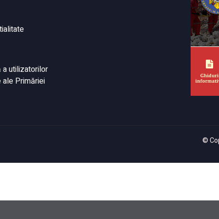
ialitate
 utilizatorilor
 ale Primăriei
© Cop