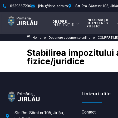
0239667206
jirlau@br.e-adm.ro
Str. Rm. Sărat nr.106, Jirlău
INFORMAȚII
DESPRE
DE INTERES
INSTITUȚIE
PUBLIC
»
»
Home
Depunere documente online
COMPARTIMEN
Stabilirea impozitului
fizice/juridice
Link-uri utile
Contact
Str. Rm. Sărat nr.106, Jirlău,