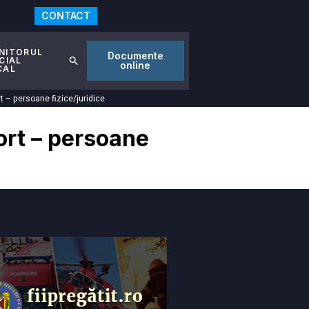
CONTACT
NITORUL
Documente
CIAL
online
CAL
t – persoane fizice/juridice
ort – persoane