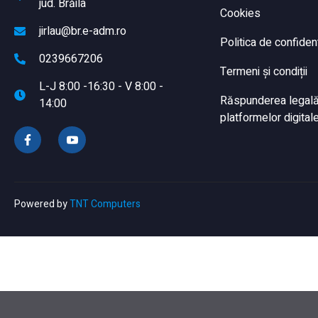
jud. Brăila
Cookies
jirlau@br.e-adm.ro
Politica de confident
0239667206
Termeni și condiții
L-J 8:00 -16:30 - V 8:00 -
Răspunderea legală a
14:00
platformelor digitale
Powered by
TNT Computers