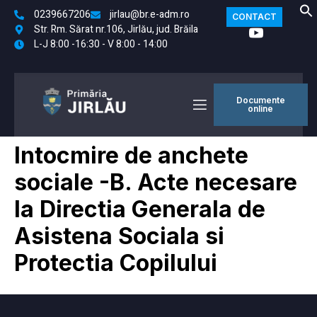
0239667206
jirlau@br.e-adm.ro
CONTACT
Str. Rm. Sărat nr.106, Jirlău, jud. Brăila
L-J 8:00 -16:30 - V 8:00 - 14:00
Documente
online
Intocmire de anchete
sociale -B. Acte necesare
la Directia Generala de
Asistena Sociala si
Protectia Copilului